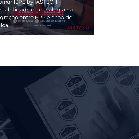
inar ISPE by IASTECH:
treabilidade e genealogia na
egração entre ERP e chão de
rica