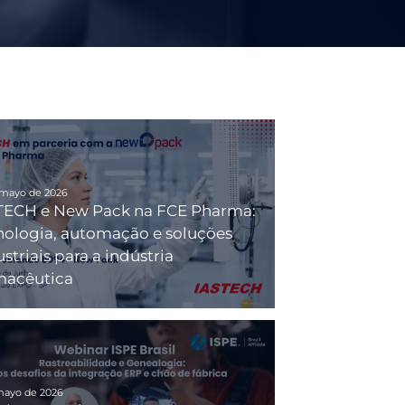
 mayo de 2026
TECH e New Pack na FCE Pharma:
nologia, automação e soluções
striais para a indústria
macêutica
mayo de 2026