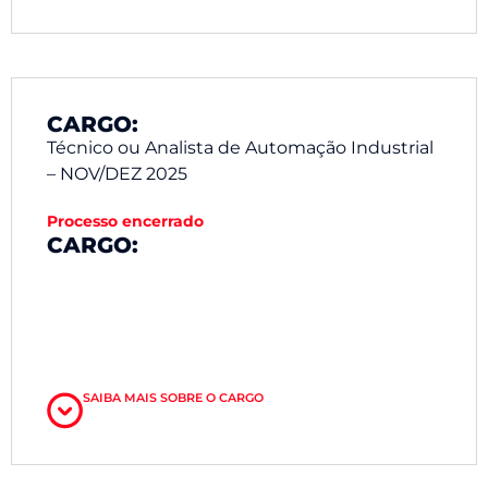
CARGO:
Técnico ou Analista de Automação Industrial
– NOV/DEZ 2025
Processo encerrado
CARGO:
SAIBA MAIS SOBRE O CARGO
Desenvolvimento e implantação de projetos de
automação industrial e indústria 4.0 com softwares
para programação de CLP, IHM, supervisório,
drivers, redes industriais, lógica de controle,