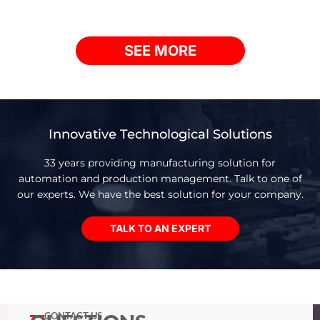
interpretação de desenhos e fluxogramas.
SEE MORE
Innovative Technological Solutions
33 years providing manufacturing solution for
automation and production management. Talk to one of
our experts. We have the best solution for your company.
TALK TO AN EXPERT
CONTACT US