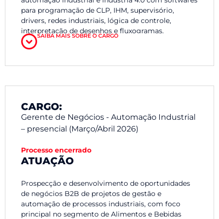
para programação de CLP, IHM, supervisório,
drivers, redes industriais, lógica de controle,
interpretação de desenhos e fluxogramas.
SAIBA MAIS SOBRE O CARGO
Programação de PLCs Rockwell e/ou bons
conhecimentos no SCADA/MES Ignition
CARGO:
Gerente de Negócios - Automação Industrial
– presencial (Março/Abril 2026)
Processo encerrado
ATUA
ÇÃ
O
Nível técnico: ensino técnico na área de
eletroeletrônica ou automação industrial
Prospecção e desenvolvimento de oportunidades
de negócios B2B de projetos de gestão e
automação de processos industriais, com foco
principal no segmento de Alimentos e Bebidas