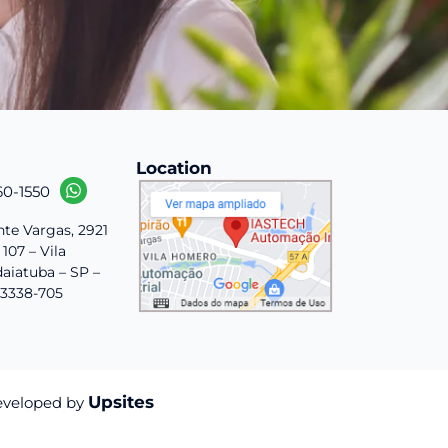
Location
60-1550
nte Vargas, 2921
 107 – Vila
aiatuba – SP –
13338-705
Upsites
eveloped by