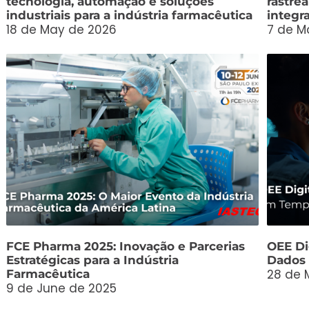
tecnologia, automação e soluções
rastre
industriais para a indústria farmacêutica
integr
18 de May de 2026
7 de M
FCE Pharma 2025: Inovação e Parcerias
OEE Dig
Estratégicas para a Indústria
Dados 
28 de 
Farmacêutica
9 de June de 2025