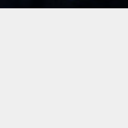
Soluciones completas
y optimizadas
para la
automatización industrial y
gestión de
la producción
Alimentos y bebidas
Alimentos y bebidas
Con procesos eficientes, optimizados, flexibles y