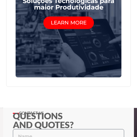
Soluções Tecnológicas para
maior Produtividade
LEARN MORE
QUESTIONS
CONTACT US
AND QUOTES?