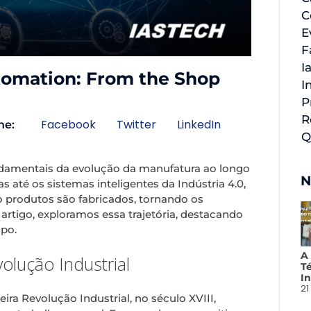
C
E
F
I
utomation: From the Shop
I
P
R
Facebook
Twitter
LinkedIn
he:
Q
ndamentais da evolução da manufatura ao longo
N
s até os sistemas inteligentes da Indústria 4.0,
 produtos são fabricados, tornando os
 artigo, exploramos essa trajetória, destacando
po.
A
lução Industrial
T
In
21
ra Revolução Industrial, no século XVIII,