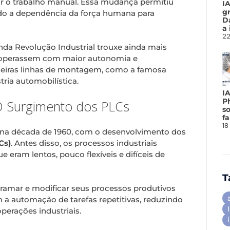
r o trabalho manual. Essa mudança permitiu
I
gr
ndo a dependência da força humana para
D
a 
22
nda Revolução Industrial trouxe ainda mais
as operassem com maior autonomia e
rimeiras linhas de montagem, como a famosa
ria automobilística.
I
P
O Surgimento dos PLCs
so
f
18
u na década de 1960, com o desenvolvimento dos
Cs)
. Antes disso, os processos industriais
eram lentos, pouco flexíveis e difíceis de
T
ramar e modificar seus processos produtivos
m a automação de tarefas repetitivas, reduzindo
erações industriais.