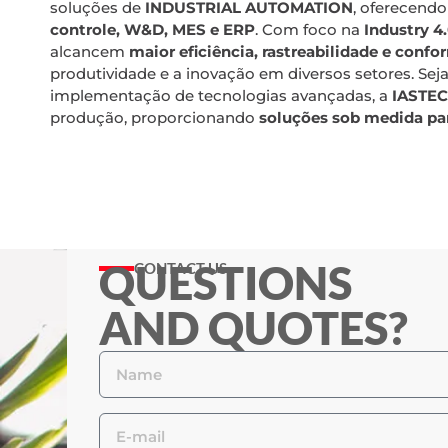
soluções de
INDUSTRIAL AUTOMATION
, oferecend
controle, W&D, MES e ERP
. Com foco na
Industry 4
alcancem
maior eficiência, rastreabilidade e conf
produtividade e a inovação em diversos setores. Se
implementação de tecnologias avançadas, a
IASTE
produção, proporcionando
soluções sob medida par
QUESTIONS
CONTACT US
AND QUOTES?