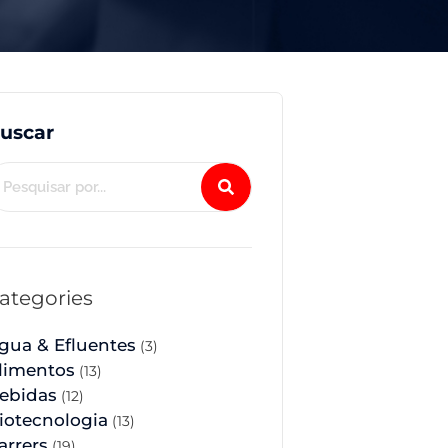
uscar
ategories
gua & Efluentes
(3)
limentos
(13)
ebidas
(12)
iotecnologia
(13)
arrers
(19)