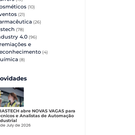
osméticos
(10)
ventos
(21)
armacêutica
(26)
astech
(78)
ndustry 4.0
(96)
remiações e
econhecimento
(4)
uímica
(8)
ovidades
 IASTECH abre NOVAS VAGAS para
écnicos e Analistas de Automação
dustrial
 de July de 2026