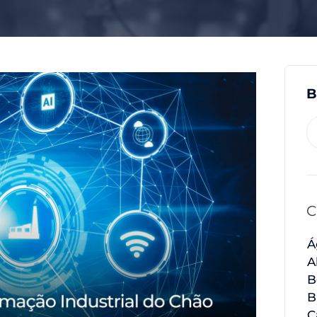
B
C
Á
A
B
B
C