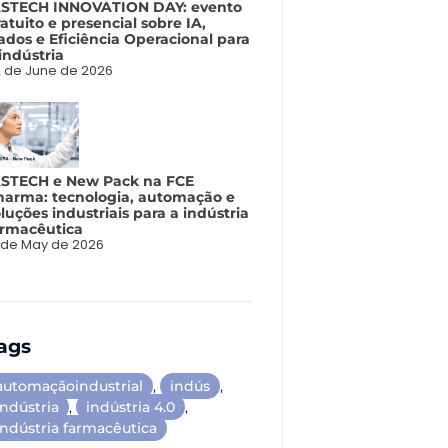
ASTECH INNOVATION DAY: evento
atuito e presencial sobre IA,
ados e Eficiência Operacional para
indústria
 de June de 2026
ASTECH e New Pack na FCE
harma: tecnologia, automação e
luções industriais para a indústria
armacêutica
 de May de 2026
ags
automaçãoindustrial
,
indús
,
Indústria
,
indústria 4.0
,
indústria farmacêutica