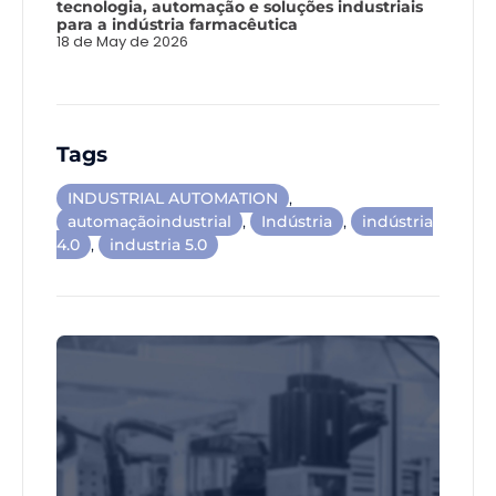
tecnologia, automação e soluções industriais
para a indústria farmacêutica
18 de May de 2026
Tags
INDUSTRIAL AUTOMATION
,
automaçãoindustrial
,
Indústria
,
indústria
4.0
,
industria 5.0