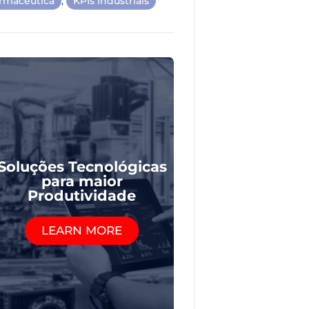
armacêutica
,
KPIs industriais
Soluções Tecnológicas
para maior
Produtividade
LEARN MORE