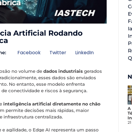
C
E
F
I
cia Artificial Rodando
I
ca
P
R
Facebook
Twitter
LinkedIn
he:
Q
losão no volume de
dados industriais
gerados
N
radicionalmente, esses dados são enviados
nto. No entanto, esse modelo enfrenta
de conectividade e riscos à segurança.
de
inteligência artificial diretamente no chão
A
em permite decisões mais rápidas, maior
T
infraestrutura centralizada.
In
21
 e agilidade, o Edge AI representa um passo