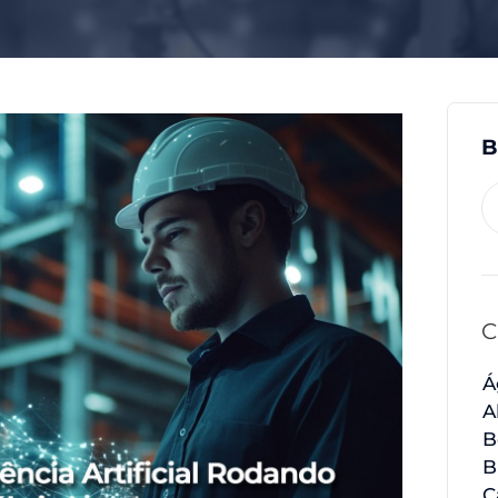
B
C
Á
A
B
B
C