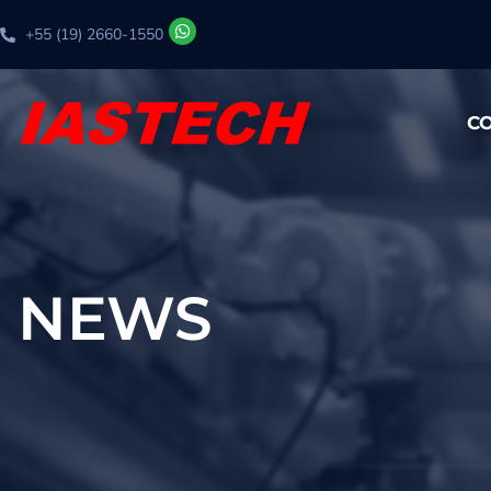
+55 (19) 2660-1550
C
NEWS