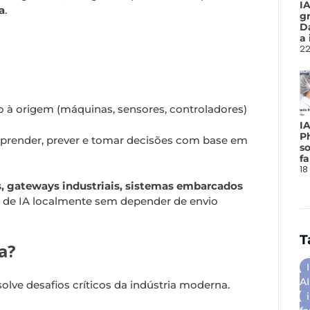
I
a
.
gr
D
a 
22
 à origem (máquinas, sensores, controladores)
I
P
aprender, prever e tomar decisões com base em
so
f
18
, gateways industriais, sistemas embarcados
de IA localmente sem depender de envio
T
a?
AI
olve desafios críticos da indústria moderna.