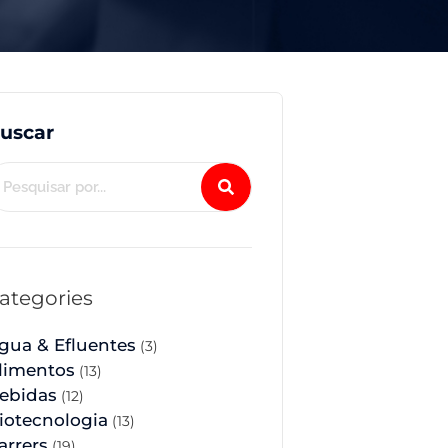
uscar
ategories
gua & Efluentes
(3)
limentos
(13)
ebidas
(12)
iotecnologia
(13)
arrers
(19)