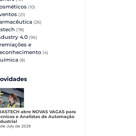
osméticos
(10)
ventos
(21)
armacêutica
(26)
astech
(78)
ndustry 4.0
(96)
remiações e
econhecimento
(4)
uímica
(8)
ovidades
 IASTECH abre NOVAS VAGAS para
écnicos e Analistas de Automação
dustrial
 de July de 2026