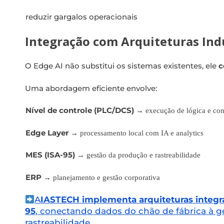
reduzir gargalos operacionais
Integração com Arquiteturas Indu
O Edge AI não substitui os sistemas existentes, ele
c
Uma abordagem eficiente envolve:
Nível de controle (PLC/DCS)
→ execução de lógica e con
Edge Layer
→ processamento local com IA e analytics
MES (ISA-95)
→ gestão da produção e rastreabilidade
ERP
→ planejamento e gestão corporativa
A
IASTECH implementa arquiteturas integr
95
, conectando dados do chão de fábrica à g
rastreabilidade.