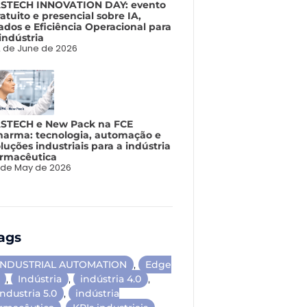
ASTECH INNOVATION DAY: evento
atuito e presencial sobre IA,
ados e Eficiência Operacional para
indústria
 de June de 2026
ASTECH e New Pack na FCE
harma: tecnologia, automação e
luções industriais para a indústria
armacêutica
 de May de 2026
ags
INDUSTRIAL AUTOMATION
,
Edge
,
Indústria
,
indústria 4.0
,
industria 5.0
,
indústria