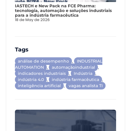
IASTECH e New Pack na FCE Pharma:
tecnologia, automação e soluções industriais
para a indústria farmacêutica
18 de May de 2026
Tags
análise de desempenho
,
INDUSTRIAL
AUTOMATION
,
automaçãoindustrial
,
indicadores industriais
,
Indústria
,
indústria 4.0
,
indústria farmacêutica
,
inteligência artificial
,
vagas analista TI