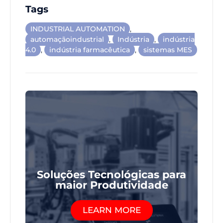
Tags
INDUSTRIAL AUTOMATION
,
automaçãoindustrial
,
Indústria
,
indústria
4.0
,
indústria farmacêutica
,
sistemas MES
Soluções Tecnológicas para
maior Produtividade
LEARN MORE