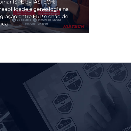
inar ISPE by IASTECH:
treabilidade e genealogia na
egração entre ERP e chão de
rica