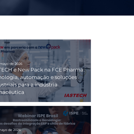
 mayo de 2026
TECH e New Pack na FCE Pharma:
nologia, automação e soluções
striais para a indústria
macêutica
mayo de 2026