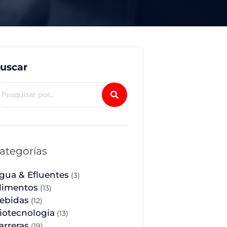
uscar
ategorías
gua & Efluentes
(3)
limentos
(13)
ebidas
(12)
iotecnologia
(13)
arreras
(19)