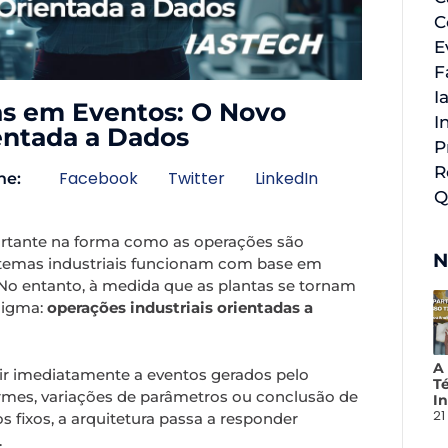
C
E
F
I
as em Eventos: O Novo
I
ntada a Dados
P
R
Facebook
Twitter
LinkedIn
he:
Q
ortante na forma como as operações são
N
istemas industriais funcionam com base em
 No entanto, à medida que as plantas se tornam
digma:
operações industriais orientadas a
A
ir imediatamente a eventos gerados pelo
T
rmes, variações de parâmetros ou conclusão de
In
21
 fixos, a arquitetura passa a responder
.