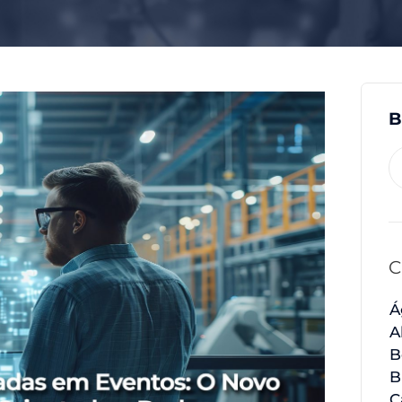
B
C
Á
A
B
B
C