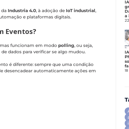
I
gr
o da
Industria 4.0
, à adoção de
IoT industrial
,
D
a 
utomação e plataformas digitais.
22
m Eventos?
sistemas funcionam em modo
polling
, ou seja,
de dados para verificar se algo mudou.
I
P
so
nto é diferente: sempre que uma condição
f
18
ode desencadear automaticamente ações em
T