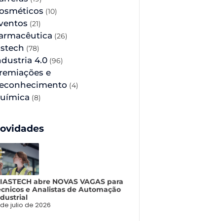
osméticos
(10)
ventos
(21)
armacêutica
(26)
astech
(78)
ndustria 4.0
(96)
remiações e
econhecimento
(4)
uímica
(8)
ovidades
 IASTECH abre NOVAS VAGAS para
écnicos e Analistas de Automação
dustrial
 de julio de 2026