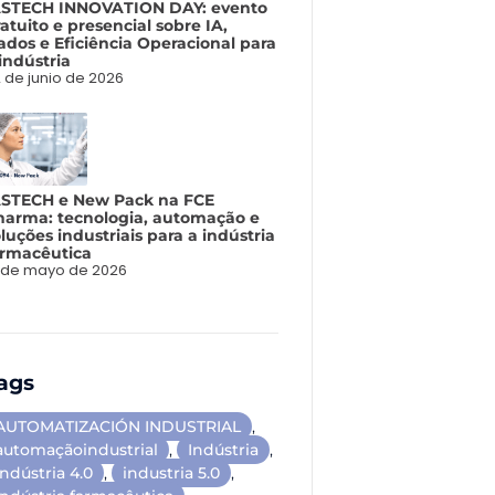
ASTECH INNOVATION DAY: evento
atuito e presencial sobre IA,
ados e Eficiência Operacional para
indústria
 de junio de 2026
ASTECH e New Pack na FCE
harma: tecnologia, automação e
luções industriais para a indústria
armacêutica
 de mayo de 2026
ags
AUTOMATIZACIÓN INDUSTRIAL
,
automaçãoindustrial
,
Indústria
,
indústria 4.0
,
industria 5.0
,