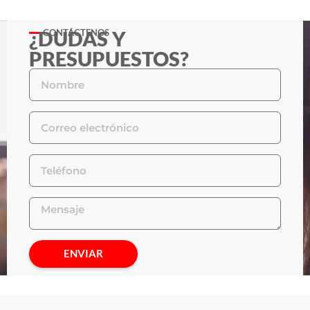
¿DUDAS Y
CONTÁCTENOS
PRESUPUESTOS?
ENVIAR