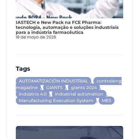
IASTECH e New Pack na FCE Pharma:
tecnologia, automação e soluções industriais
para a indústria farmacêutica
18 de mayo de 2026
Tags
AUTOMATIZACIÓN INDUSTRIAL
,
controleng
magazine
,
GIANTS
,
giants 2024
,
indústria 4.0
,
industrial automation
,
Manufacturing Execution System
,
MES