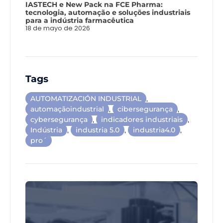
IASTECH e New Pack na FCE Pharma:
tecnologia, automação e soluções industriais
para a indústria farmacêutica
18 de mayo de 2026
Tags
AUTOMATIZACIÓN INDUSTRIAL
,
automaçãoindustrial
,
cibersegurança
,
cybersegurança
,
indicadores industriais
,
Indústria
,
industria 5.0
,
industria4.0
,
pro´