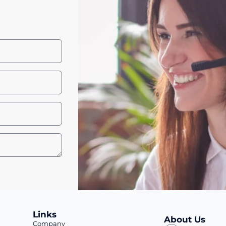
Links
About Us
Company