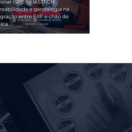
inar ISPE by IASTECH:
treabilidade e genealogia na
egração entre ERP e chão de
rica