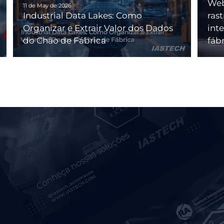
Web
11 de May de 2026
Industrial Data Lakes: Como
ras
Organizar e Extrair Valor dos Dados
int
do Chão de Fábrica
fáb