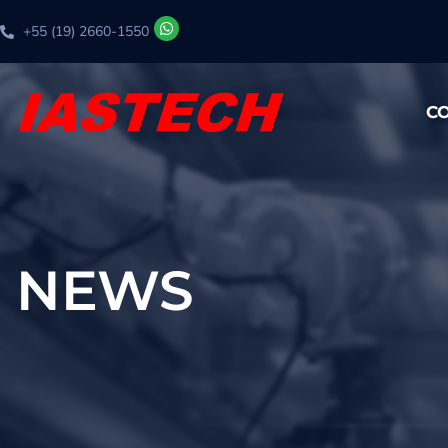
+55 (19) 2660-1550
C
NEWS