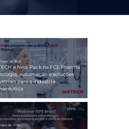
 mayo de 2026
TECH e New Pack na FCE Pharma:
nologia, automação e soluções
striais para a indústria
macêutica
mayo de 2026