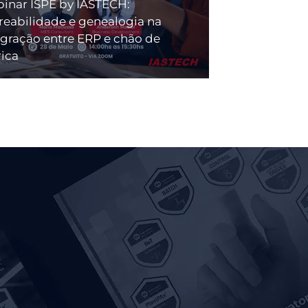
inar ISPE by IASTECH:
treabilidade e genealogia na
egração entre ERP e chão de
rica