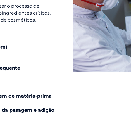
zar o processo de
ngredientes críticos,
, de cosméticos,
em)
requente
gem de matéria-prima
o da pesagem e adição