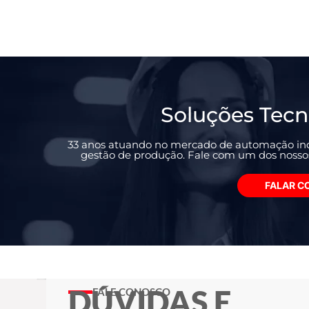
Soluções Tecn
33 anos atuando no mercado de automação ind
gestão de produção. Fale com um dos nossos 
FALAR C
DÚVIDAS E
FALE CONOSCO