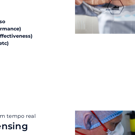
so
ormance)
ffectiveness)
etc)
 em tempo real
ensing