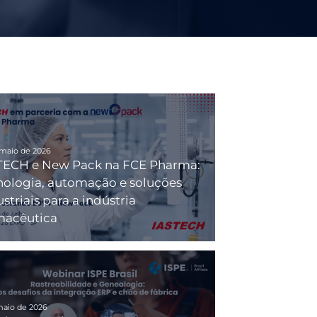
 maio de 2026
TECH e New Pack na FCE Pharma:
nologia, automação e soluções
striais para a indústria
macêutica
maio de 2026