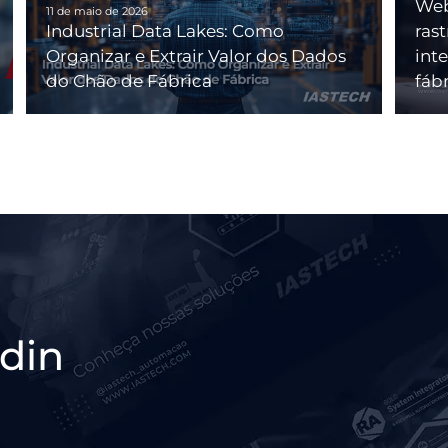
Web
11 de maio de 2026
Industrial Data Lakes: Como
ras
Organizar e Extrair Valor dos Dados
int
do Chão de Fábrica
fáb
din