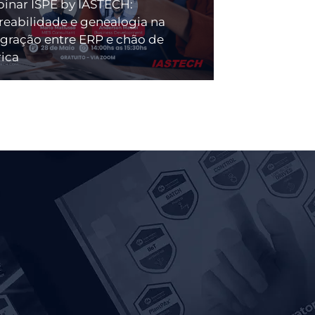
inar ISPE by IASTECH:
treabilidade e genealogia na
egração entre ERP e chão de
rica