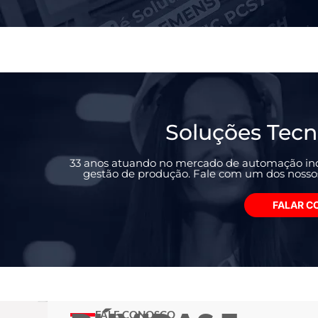
Soluções Tecn
33 anos atuando no mercado de automação ind
gestão de produção. Fale com um dos nossos 
FALAR C
FALE CONOSCO