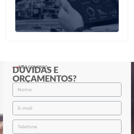
DÚVIDAS E
FALE CONOSCO
ORÇAMENTOS?