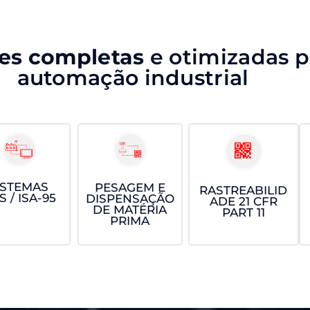
es completas
e otimizadas p
automação industrial
ISTEMAS
PESAGEM E
RASTREABILID
 / ISA-95
DISPENSAÇÃO
ADE 21 CFR
DE MATÉRIA
PART 11
PRIMA