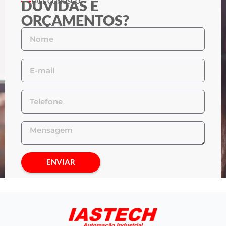
DÚVIDAS E
FALE CONOSCO
ORÇAMENTOS?
ENVIAR