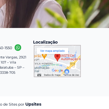
Localização
60-1550
nte Vargas, 2921
 107 – Vila
aiatuba – SP –
13338-705
Upsites
o de Sites por