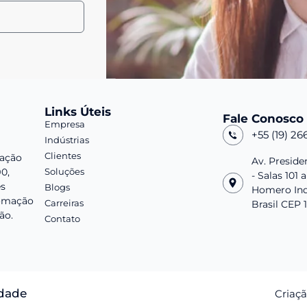
Links Úteis
Fale Conosco
Empresa
+55 (19) 26
Indústrias
Clientes
ação
Av. Preside
90,
Soluções
- Salas 101 a
es
Blogs
Homero Ind
omação
Carreiras
Brasil CEP 
ão.
Contato
idade
Criaçã