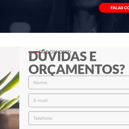
FALAR C
DÚVIDAS E
FALE CONOSCO
ORÇAMENTOS?