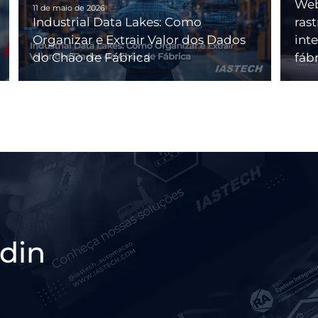
Web
11 de maio de 2026
Industrial Data Lakes: Como
ras
Organizar e Extrair Valor dos Dados
int
do Chão de Fábrica
fáb
din