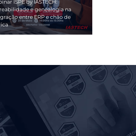
inar ISPE by IASTECH:
treabilidade e genealogia na
egração entre ERP e chão de
rica