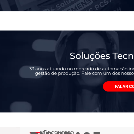
Soluções Tecn
33 anos atuando no mercado de automação ind
gestão de produção. Fale com um dos nossos 
FALAR C
FALE CONOSCO