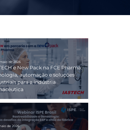
 maio de 2026
TECH e New Pack na FCE Pharma:
nologia, automação e soluções
striais para a indústria
macêutica
maio de 2026